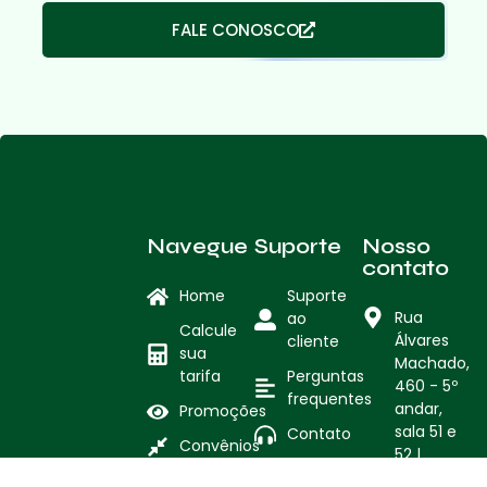
FALE CONOSCO
Navegue
Suporte
Nosso
contato
Home
Suporte
Rua
ao
Calcule
Álvares
cliente
sua
Machado,
tarifa
Perguntas
460 - 5º
frequentes
andar,
Promoções
sala 51 e
Contato
Convênios
52 |
Centro –
Notícias