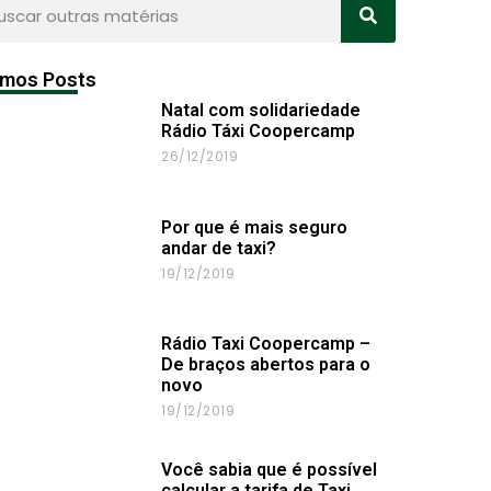
imos Posts
Natal com solidariedade
Rádio Táxi Coopercamp
26/12/2019
Por que é mais seguro
andar de taxi?
19/12/2019
Rádio Taxi Coopercamp –
De braços abertos para o
novo
19/12/2019
Você sabia que é possível
calcular a tarifa de Taxi