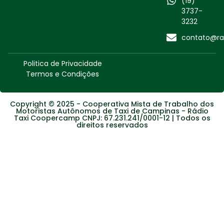
(19)
3737-
3232
contato@ra
Politica de Privacidade
Termos e Condições
Copyright © 2025 - Cooperativa Mista de Trabalho dos
Motoristas Autônomos de Taxi de Campinas - Rádio
Taxi Coopercamp CNPJ: 67.231.241/0001-12 | Todos os
direitos reservados