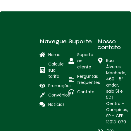
Navegue
Suporte
Nosso
contato
Home
Suporte
Rua
ao
Calcule
Álvares
cliente
sua
Machado,
tarifa
Perguntas
460 - 5º
frequentes
andar,
Promoções
sala 51 e
Contato
Convênios
52 |
Centro –
Notícias
Campinas,
SP – CEP:
13013-070